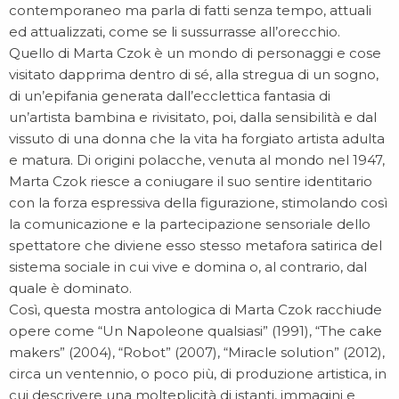
contemporaneo ma parla di fatti senza tempo, attuali
ed attualizzati, come se li sussurrasse all’orecchio.
Quello di Marta Czok è un mondo di personaggi e cose
visitato dapprima dentro di sé, alla stregua di un sogno,
di un’epifania generata dall’ecclettica fantasia di
un’artista bambina e rivisitato, poi, dalla sensibilità e dal
vissuto di una donna che la vita ha forgiato artista adulta
e matura. Di origini polacche, venuta al mondo nel 1947,
Marta Czok riesce a coniugare il suo sentire identitario
con la forza espressiva della figurazione, stimolando così
la comunicazione e la partecipazione sensoriale dello
spettatore che diviene esso stesso metafora satirica del
sistema sociale in cui vive e domina o, al contrario, dal
quale è dominato.
Così, questa mostra antologica di Marta Czok racchiude
opere come “Un Napoleone qualsiasi” (1991), “The cake
makers” (2004), “Robot” (2007), “Miracle solution” (2012),
circa un ventennio, o poco più, di produzione artistica, in
cui descrivere una molteplicità di istanti, immagini e