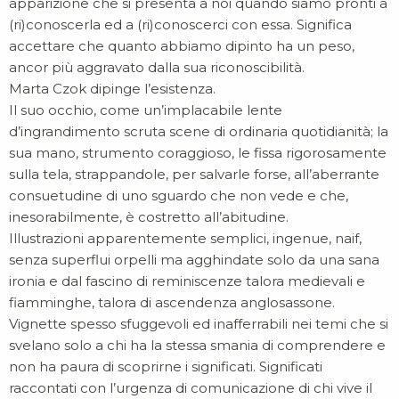
apparizione che si presenta a noi quando siamo pronti a
(ri)conoscerla ed a (ri)conoscerci con essa. Significa
accettare che quanto abbiamo dipinto ha un peso,
ancor più aggravato dalla sua riconoscibilità.
Marta Czok dipinge l’esistenza.
Il suo occhio, come un’implacabile lente
d’ingrandimento scruta scene di ordinaria quotidianità; la
sua mano, strumento coraggioso, le fissa rigorosamente
sulla tela, strappandole, per salvarle forse, all’aberrante
consuetudine di uno sguardo che non vede e che,
inesorabilmente, è costretto all’abitudine.
Illustrazioni apparentemente semplici, ingenue, naif,
senza superflui orpelli ma agghindate solo da una sana
ironia e dal fascino di reminiscenze talora medievali e
fiamminghe, talora di ascendenza anglosassone.
Vignette spesso sfuggevoli ed inafferrabili nei temi che si
svelano solo a chi ha la stessa smania di comprendere e
non ha paura di scoprirne i significati. Significati
raccontati con l’urgenza di comunicazione di chi vive il