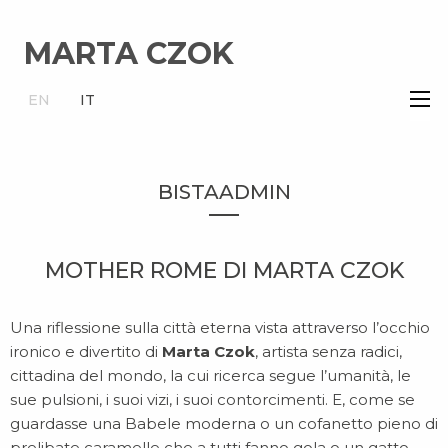
MARTA CZOK
×
EN
IT
BISTAADMIN
MOTHER ROME DI MARTA CZOK
Una riflessione sulla città eterna vista attraverso l’occhio
ironico e divertito di
Marta Czok
, artista senza radici,
cittadina del mondo, la cui ricerca segue l’umanità, le
sue pulsioni, i suoi vizi, i suoi contorcimenti. E, come se
guardasse una Babele moderna o un cofanetto pieno di
prelibate caramelle che a tutti fanno gola o un gatto