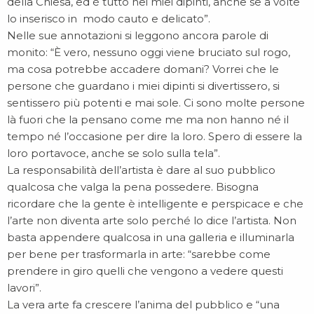
della Chiesa, ed è tutto nei miei dipinti, anche se a volte
lo inserisco in modo cauto e delicato”.
Nelle sue annotazioni si leggono ancora parole di
monito: “È vero, nessuno oggi viene bruciato sul rogo,
ma cosa potrebbe accadere domani? Vorrei che le
persone che guardano i miei dipinti si divertissero, si
sentissero più potenti e mai sole. Ci sono molte persone
là fuori che la pensano come me ma non hanno né il
tempo né l’occasione per dire la loro. Spero di essere la
loro portavoce, anche se solo sulla tela”.
La responsabilità dell’artista è dare al suo pubblico
qualcosa che valga la pena possedere. Bisogna
ricordare che la gente è intelligente e perspicace e che
l’arte non diventa arte solo perché lo dice l’artista. Non
basta appendere qualcosa in una galleria e illuminarla
per bene per trasformarla in arte: “sarebbe come
prendere in giro quelli che vengono a vedere questi
lavori”.
La vera arte fa crescere l’anima del pubblico e “una