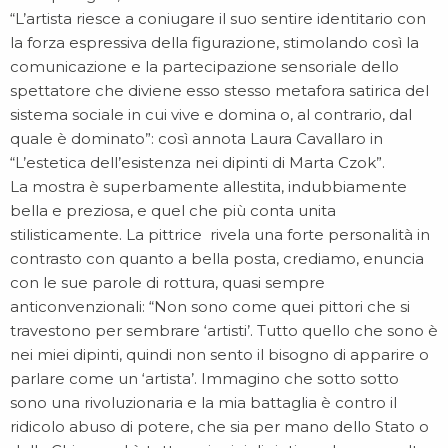
“L’artista riesce a coniugare il suo sentire identitario con
la forza espressiva della figurazione, stimolando così la
comunicazione e la partecipazione sensoriale dello
spettatore che diviene esso stesso metafora satirica del
sistema sociale in cui vive e domina o, al contrario, dal
quale è dominato”: così annota Laura Cavallaro in
“L’estetica dell’esistenza nei dipinti di Marta Czok”.
La mostra è superbamente allestita, indubbiamente
bella e preziosa, e quel che più conta unita
stilisticamente. La pittrice rivela una forte personalità in
contrasto con quanto a bella posta, crediamo, enuncia
con le sue parole di rottura, quasi sempre
anticonvenzionali: “Non sono come quei pittori che si
travestono per sembrare ‘artisti’. Tutto quello che sono è
nei miei dipinti, quindi non sento il bisogno di apparire o
parlare come un ‘artista’. Immagino che sotto sotto
sono una rivoluzionaria e la mia battaglia è contro il
ridicolo abuso di potere, che sia per mano dello Stato o