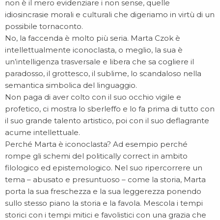
non è il mero evidenziare i non sense, quelle
idiosincrasie morali e culturali che digeriamo in virtù di un
possibile tornaconto.
No, la faccenda è molto più seria. Marta Czok è
intellettualmente iconoclasta, o meglio, la sua è
un’intelligenza trasversale e libera che sa cogliere il
paradosso, il grottesco, il sublime, lo scandaloso nella
semantica simbolica del linguaggio.
Non paga di aver colto con il suo occhio vigile e
profetico, ci mostra lo sberleffo e lo fa prima di tutto con
il suo grande talento artistico, poi con il suo deflagrante
acume intellettuale.
Perché Marta è iconoclasta? Ad esempio perché
rompe gli schemi del politically correct in ambito
filologico ed epistemologico. Nel suo ripercorrere un
tema – abusato e presuntuoso – come la storia, Marta
porta la sua freschezza e la sua leggerezza ponendo
sullo stesso piano la storia e la favola. Mescola i tempi
storici con i tempi mitici e favolistici con una grazia che