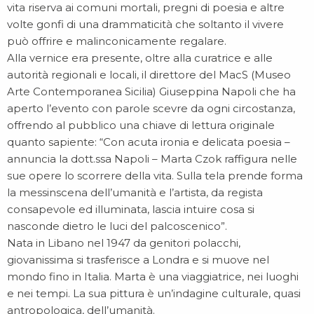
vita riserva ai comuni mortali, pregni di poesia e altre
volte gonfi di una drammaticità che soltanto il vivere
può offrire e malinconicamente regalare.
Alla vernice era presente, oltre alla curatrice e alle
autorità regionali e locali, il direttore del MacS (Museo
Arte Contemporanea Sicilia) Giuseppina Napoli che ha
aperto l’evento con parole scevre da ogni circostanza,
offrendo al pubblico una chiave di lettura originale
quanto sapiente: “Con acuta ironia e delicata poesia –
annuncia la dott.ssa Napoli – Marta Czok raffigura nelle
sue opere lo scorrere della vita. Sulla tela prende forma
la messinscena dell’umanità e l’artista, da regista
consapevole ed illuminata, lascia intuire cosa si
nasconde dietro le luci del palcoscenico”.
Nata in Libano nel 1947 da genitori polacchi,
giovanissima si trasferisce a Londra e si muove nel
mondo fino in Italia. Marta è una viaggiatrice, nei luoghi
e nei tempi. La sua pittura è un’indagine culturale, quasi
antropologica, dell’umanità.