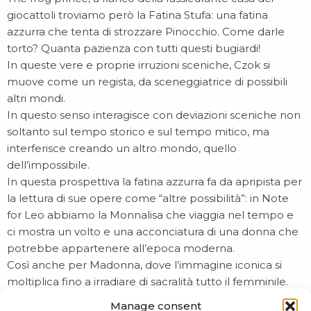
giocattoli troviamo però la Fatina Stufa: una fatina
azzurra che tenta di strozzare Pinocchio. Come darle
torto? Quanta pazienza con tutti questi bugiardi!
In queste vere e proprie irruzioni sceniche, Czok si
muove come un regista, da sceneggiatrice di possibili
altri mondi.
In questo senso interagisce con deviazioni sceniche non
soltanto sul tempo storico e sul tempo mitico, ma
interferisce creando un altro mondo, quello
dell’impossibile.
In questa prospettiva la fatina azzurra fa da apripista per
la lettura di sue opere come “altre possibilità”: in Note
for Leo abbiamo la Monnalisa che viaggia nel tempo e
ci mostra un volto e una acconciatura di una donna che
potrebbe appartenere all’epoca moderna.
Così anche per Madonna, dove l’immagine iconica si
moltiplica fino a irradiare di sacralità tutto il femminile.
La sua produzione è così ardita che tange l’allegorico e il
Manage consent