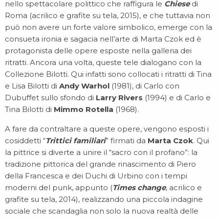
nello spettacolare polittico che raffigura le
Chiese
di
Roma (acrilico e grafite su tela, 2015), e che tuttavia non
può non avere un forte valore simbolico, emerge con la
consueta ironia e sagacia nell’arte di Marta Czok ed è
protagonista delle opere esposte nella galleria dei
ritratti. Ancora una volta, queste tele dialogano con la
Collezione Bilotti. Qui infatti sono collocati i ritratti di Tina
e Lisa Bilotti di
Andy Warhol
(1981), di Carlo con
Dubuffet sullo sfondo di
Larry Rivers
(1994) e di Carlo e
Tina Bilotti di
Mimmo Rotella
(1968).
A fare da contraltare a queste opere, vengono esposti i
cosiddetti “
Trittici familiari
” firmati da
Marta Czok
. Qui
la pittrice si diverte a unire il “sacro con il profano”: la
tradizione pittorica del grande rinascimento di Piero
della Francesca e dei Duchi di Urbino con i tempi
moderni del punk, appunto (
Times change
, acrilico e
grafite su tela, 2014), realizzando una piccola indagine
sociale che scandaglia non solo la nuova realtà delle