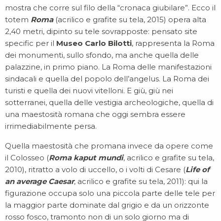
mostra che corre sul filo della “cronaca giubilare”. Ecco il
totem
Roma
(acrilico e grafite su tela, 2015) opera alta
2,40 metri, dipinto su tele sovrapposte: pensato site
specific per il
Museo Carlo Bilotti
, rappresenta la Roma
dei monumenti, sullo sfondo, ma anche quella delle
palazzine, in primo piano. La Roma delle manifestazioni
sindacali e quella del popolo dell’angelus. La Roma dei
turisti e quella dei nuovi vitelloni. E giù, giù nei
sotterranei, quella delle vestigia archeologiche, quella di
una maestosità romana che oggi sembra essere
irrimediabilmente persa.
Quella maestosità che promana invece da opere come
il Colosseo (
Roma kaput mundi
, acrilico e grafite su tela,
2010), ritratto a volo di uccello, o i volti di Cesare (
Life of
an average Caesar
, acrilico e grafite su tela, 2011): qui la
figurazione occupa solo una piccola parte delle tele per
la maggior parte dominate dal grigio e da un orizzonte
rosso fosco, tramonto non di un solo giorno ma di