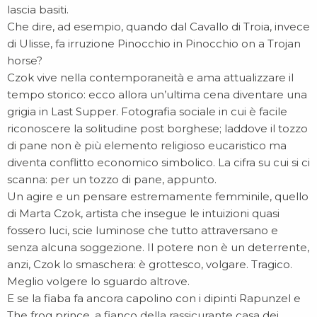
lascia basiti.
Che dire, ad esempio, quando dal Cavallo di Troia, invece
di Ulisse, fa irruzione Pinocchio in Pinocchio on a Trojan
horse?
Czok vive nella contemporaneità e ama attualizzare il
tempo storico: ecco allora un’ultima cena diventare una
grigia in Last Supper. Fotografia sociale in cui è facile
riconoscere la solitudine post borghese; laddove il tozzo
di pane non è più elemento religioso eucaristico ma
diventa conflitto economico simbolico. La cifra su cui si ci
scanna: per un tozzo di pane, appunto.
Un agire e un pensare estremamente femminile, quello
di Marta Czok, artista che insegue le intuizioni quasi
fossero luci, scie luminose che tutto attraversano e
senza alcuna soggezione. Il potere non è un deterrente,
anzi, Czok lo smaschera: è grottesco, volgare. Tragico.
Meglio volgere lo sguardo altrove.
E se la fiaba fa ancora capolino con i dipinti Rapunzel e
The frog prince, a fianco della rassicurante casa dei