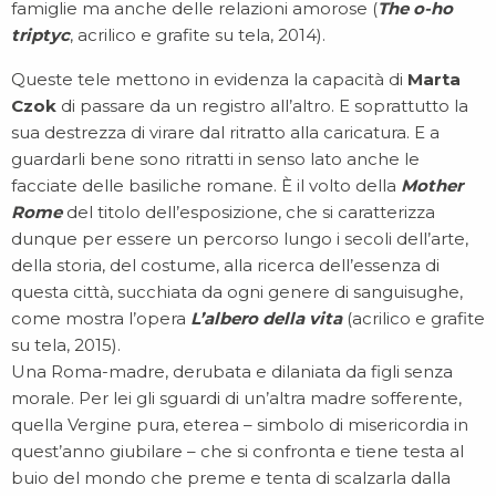
famiglie ma anche delle relazioni amorose (
The o-ho
triptyc
, acrilico e grafite su tela, 2014).
Queste tele mettono in evidenza la capacità di
Marta
Czok
di passare da un registro all’altro. E soprattutto la
sua destrezza di virare dal ritratto alla caricatura. E a
guardarli bene sono ritratti in senso lato anche le
facciate delle basiliche romane. È il volto della
Mother
Rome
del titolo dell’esposizione, che si caratterizza
dunque per essere un percorso lungo i secoli dell’arte,
della storia, del costume, alla ricerca dell’essenza di
questa città, succhiata da ogni genere di sanguisughe,
come mostra l’opera
L’albero della vita
(acrilico e grafite
su tela, 2015).
Una Roma-madre, derubata e dilaniata da figli senza
morale. Per lei gli sguardi di un’altra madre sofferente,
quella Vergine pura, eterea – simbolo di misericordia in
quest’anno giubilare – che si confronta e tiene testa al
buio del mondo che preme e tenta di scalzarla dalla