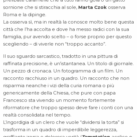
sornione che si stiracchia al sole,
Marta Czok
osserva
Roma e la dipinge.
La osserva sì, ma in realtà la conosce molto bene questa
città che l’ha accolta e dove ha messo radici con la sua
famiglia, pur avendo scelto – o forse proprio per questo
scegliendo – di viverle non “troppo accanto”.
Il suo sguardo sarcastico, tradotto in una pittura di
raffinata precisione, è un’istantanea. Un titolo di giornale.
Un pezzo di cronaca. Un fotogramma di un film. Un
racconto racchiuso in un quadro. Un racconto che non
risparmia neanche i vizi della curia romana o più
genericamente della Chiesa, che pure con papa
Francesco sta vivendo un momento fortemente
riformatore che troppo spesso deve fare i conti con una
realtà consolidata nel tempo.
L’ingordigia di un clero che vuole “dividersi la torta” si
trasforma in un quadro di imperdibile leggerezza,
graffiante ironia e dolorosa verità (
Temptation
, acrilico e