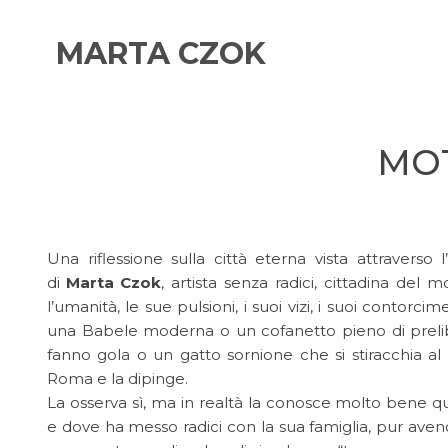
MARTA CZOK
MOT
Una riflessione sulla città eterna vista attraverso l
di
Marta Czok
, artista senza radici, cittadina del 
l’umanità, le sue pulsioni, i suoi vizi, i suoi contorc
una Babele moderna o un cofanetto pieno di prelib
fanno gola o un gatto sornione che si stiracchia al
Roma e la dipinge.
La osserva sì, ma in realtà la conosce molto bene qu
e dove ha messo radici con la sua famiglia, pur aven