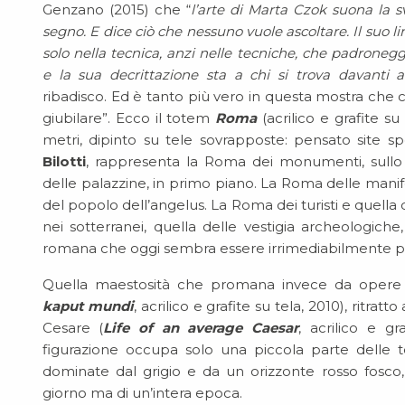
Genzano (2015) che “
l’arte di Marta Czok suona la s
segno. E dice ciò che nessuno vuole ascoltare. Il suo li
solo nella tecnica, anzi nelle tecniche, che padroneg
e la sua decrittazione sta a chi si trova davanti al
ribadisco. Ed è tanto più vero in questa mostra che co
giubilare”. Ecco il totem
Roma
(acrilico e grafite su
metri, dipinto su tele sovrapposte: pensato site sp
Bilotti
, rappresenta la Roma dei monumenti, sullo
delle palazzine, in primo piano. La Roma delle manife
del popolo dell’angelus. La Roma dei turisti e quella de
nei sotterranei, quella delle vestigia archeologiche
romana che oggi sembra essere irrimediabilmente p
Quella maestosità che promana invece da opere 
kaput mundi
, acrilico e grafite su tela, 2010), ritratto 
Cesare (
Life of an average Caesar
, acrilico e gr
figurazione occupa solo una piccola parte delle 
dominate dal grigio e da un orizzonte rosso fosco
giorno ma di un’intera epoca.