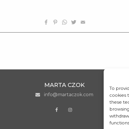
MARTA CZOK
To provi
info@martaczok.com
cookies 
these tec
browsing 
withdraw
functions