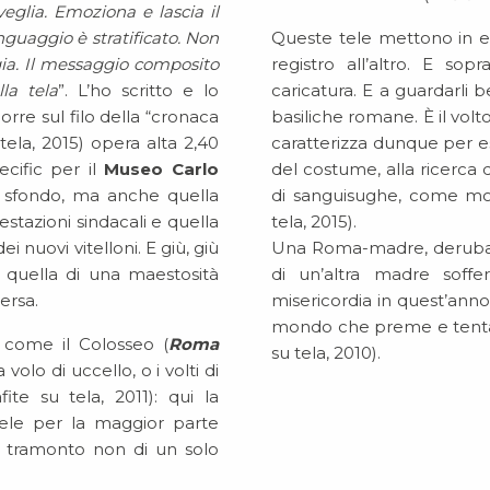
veglia. Emoziona e lascia il
BIOGRAFIA
nguaggio è stratificato. Non
Queste tele mettono in e
gia. Il messaggio composito
registro all’altro. E sop
OPERE SELEZIONATE
la tela
”. L’ho scritto e lo
caricatura. E a guardarli b
rre sul filo della “cronaca
basiliche romane. È il volt
FONDAZIONE
 tela, 2015) opera alta 2,40
caratterizza dunque per ess
ecific per il
Museo Carlo
del costume, alla ricerca 
 sfondo, ma anche quella
di sanguisughe, come mo
SHOP
stazioni sindacali e quella
tela, 2015).
i nuovi vitelloni. E giù, giù
Una Roma-madre, derubata e
CONTATTI
, quella di una maestosità
di un’altra madre soffe
ersa.
misericordia in quest’anno
mondo che preme e tenta d
come il Colosseo (
Roma
su tela, 2010).
a volo di uccello, o i volti di
afite su tela, 2011): qui la
tele per la maggior parte
, tramonto non di un solo