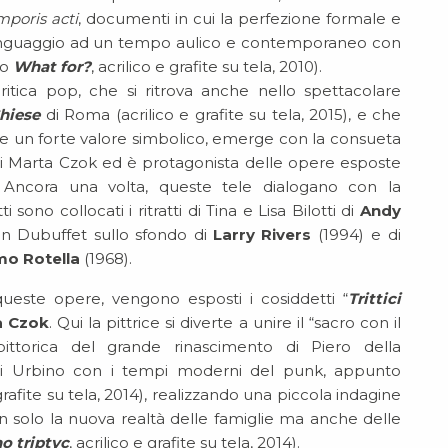
mporis acti
, documenti in cui la perfezione formale e
n linguaggio ad un tempo aulico e contemporaneo con
to
What for?
, acrilico e grafite su tela, 2010).
ritica pop, che si ritrova anche nello spettacolare
hiese
di Roma (acrilico e grafite su tela, 2015), e che
e un forte valore simbolico, emerge con la consueta
e di Marta Czok ed è protagonista delle opere esposte
tti. Ancora una volta, queste tele dialogano con la
ti sono collocati i ritratti di Tina e Lisa Bilotti di
Andy
con Dubuffet sullo sfondo di
Larry Rivers
(1994) e di
o Rotella
(1968).
queste opere, vengono esposti i cosiddetti “
Trittici
a Czok
. Qui la pittrice si diverte a unire il “sacro con il
 pittorica del grande rinascimento di Piero della
di Urbino con i tempi moderni del punk, appunto
 grafite su tela, 2014), realizzando una piccola indagine
n solo la nuova realtà delle famiglie ma anche delle
o triptyc
, acrilico e grafite su tela, 2014).