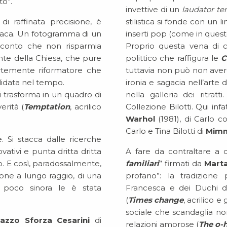
to”.
invettive di un
laudator te
di raffinata precisione, è
stilistica si fonde con u
onaca. Un fotogramma di un
inserti pop (come in ques
cconto che non risparmia
Proprio questa vena di c
nte della Chiesa, che pure
polittico che raffigura le
C
temente riformatore che
tuttavia non può non aver
lidata nel tempo.
ironia e sagacia nell’art
si trasforma in un quadro di
nella galleria dei ritra
erità (
Temptation
, acrilico
Collezione Bilotti. Qui infat
Warhol
(1981), di Carlo 
Carlo e Tina Bilotti di
Mimm
 Si stacca dalle ricerche
ativi e punta dritta dritta
A fare da contraltare a 
o. E così, paradossalmente,
familiari
” firmati da
Mart
sione a lungo raggio, di una
profano”: la tradizione
 poco sinora le è stata
Francesca e dei Duchi 
(
Times change
, acrilico e
HOMEPAGE
sociale che scandaglia no
lazzo Sforza Cesarini
di
relazioni amorose (
The o-h