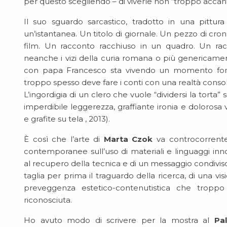
per questo scegliendo – di viverle non “troppo accan
Il suo sguardo sarcastico, tradotto in una pittura 
un’istantanea. Un titolo di giornale. Un pezzo di cr
film. Un racconto racchiuso in un quadro. Un ra
neanche i vizi della curia romana o più genericame
con papa Francesco sta vivendo un momento for
troppo spesso deve fare i conti con una realtà conso
L’ingordigia di un clero che vuole “dividersi la torta” 
imperdibile leggerezza, graffiante ironia e dolorosa v
e grafite su tela , 2013).
È così che l’arte di
Marta Czok
va controcorrente.
contemporanee sull’uso di materiali e linguaggi innov
al recupero della tecnica e di un messaggio condivis
taglia per prima il traguardo della ricerca, di una vi
preveggenza estetico-contenutistica che troppo
riconosciuta.
Ho avuto modo di scrivere per la mostra al
Pa