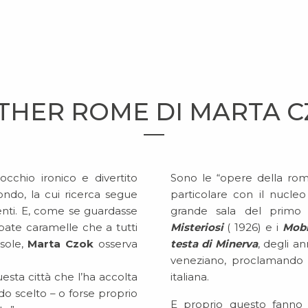
HER ROME DI MARTA 
’occhio ironico e divertito
Sono le “opere della rom
mondo, la cui ricerca segue
particolare con il nucle
imenti. E, come se guardasse
grande sala del primo
ate caramelle che a tutti
Misteriosi
( 1926) e i
Mobi
 sole,
Marta Czok
osserva
testa di Minerva
, degli an
veneziano, proclamando l
esta città che l’ha accolta
italiana.
do scelto – o forse proprio
E proprio questo fanno