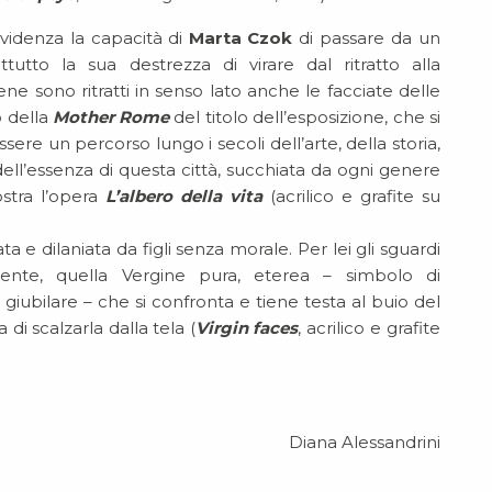
videnza la capacità di
Marta Czok
di passare da un
rattutto la sua destrezza di virare dal ritratto alla
ene sono ritratti in senso lato anche le facciate delle
o della
Mother Rome
del titolo dell’esposizione, che si
ere un percorso lungo i secoli dell’arte, della storia,
dell’essenza di questa città, succhiata da ogni genere
stra l’opera
L’albero della vita
(acrilico e grafite su
 dilaniata da figli senza morale. Per lei gli sguardi
rente, quella Vergine pura, eterea – simbolo di
 giubilare – che si confronta e tiene testa al buio del
i scalzarla dalla tela (
Virgin faces
, acrilico e grafite
Diana Alessandrini