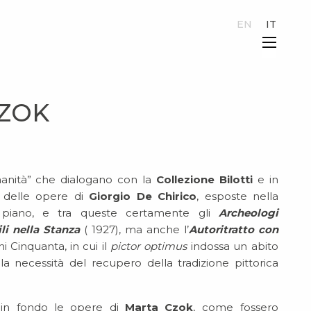
EN
IT
×
CZOK
anità” che dialogano con la
Collezione Bilotti
e in
o delle opere di
Giorgio De Chirico
, esposte nella
 piano, e tra queste certamente gli
Archeologi
li nella Stanza
( 1927), ma anche l’
Autoritratto con
ni Cinquanta, in cui il
pictor optimus
indossa un abito
a necessità del recupero della tradizione pittorica
 in fondo le opere di
Marta Czok
, come fossero